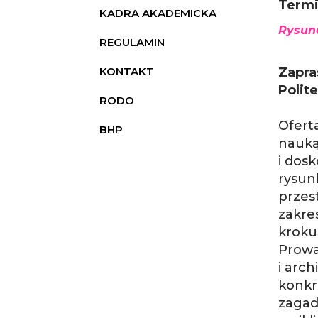
Termi
KADRA AKADEMICKA
Rysune
REGULAMIN
KONTAKT
Zapra
Polit
RODO
Ofert
BHP
nauk
i dos
rysun
przes
zakre
kroku
Prowa
i arc
konkr
zagad