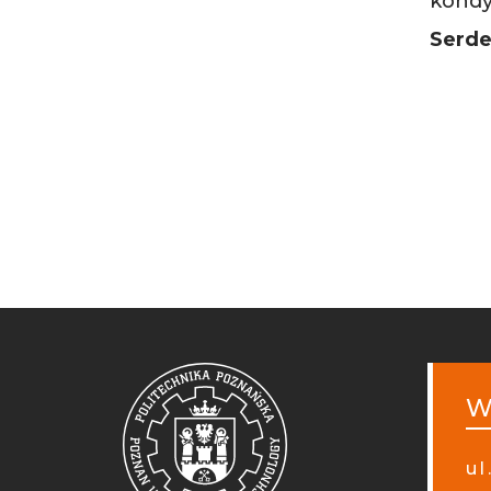
kondy
Serde
W
ul