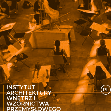
INSTYTUT
PL
ARCHITEKTURY
WNĘTRZ I
WZORNICTWA
PRZEMYSŁOWEGO