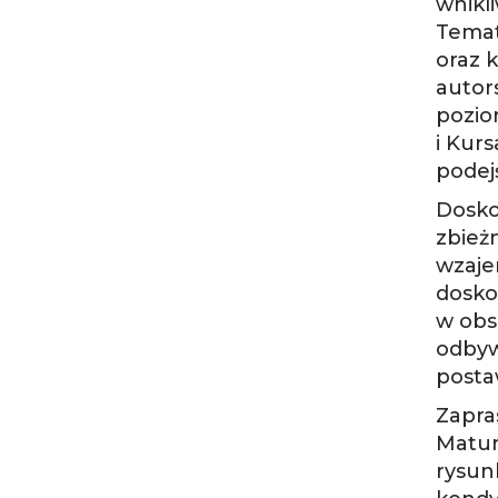
wnikl
Temat
oraz 
autor
pozi
i Kur
podej
Dosko
zbieżn
wzaje
dosko
w obs
odbyw
posta
Zapra
Matur
rysun