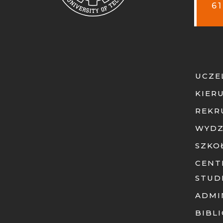
61
UCZE
KIER
REKR
WYDZ
SZKO
CENT
STUD
ADMI
BIBL