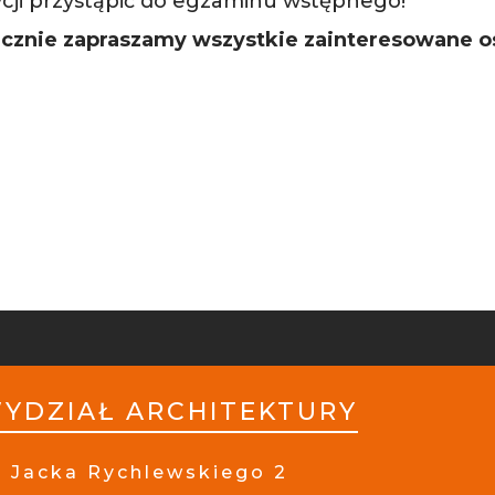
cji przystąpić do egzaminu wstępnego!
cznie zapraszamy wszystkie zainteresowane o
YDZIAŁ ARCHITEKTURY
. Jacka Rychlewskiego 2