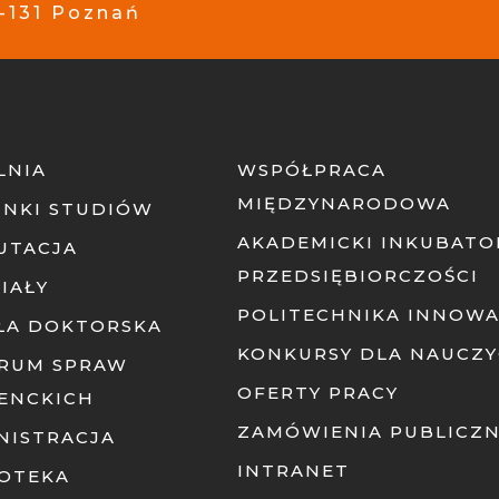
-131 Poznań
LNIA
WSPÓŁPRACA
MIĘDZYNARODOWA
UNKI STUDIÓW
AKADEMICKI INKUBATO
UTACJA
PRZEDSIĘBIORCZOŚCI
IAŁY
POLITECHNIKA INNOWA
ŁA DOKTORSKA
KONKURSY DLA NAUCZY
RUM SPRAW
OFERTY PRACY
ENCKICH
ZAMÓWIENIA PUBLICZ
NISTRACJA
INTRANET
IOTEKA