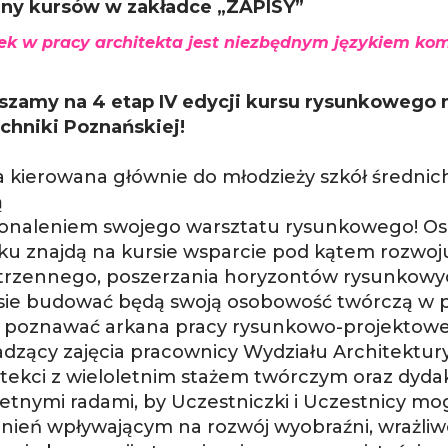
ny kursów w zakładce „ZAPISY”
k w pracy architekta jest niezbędnym językiem kom
szamy na 4 etap IV edycji kursu rysunkowego 
echniki Poznańskiej!
a kierowana głównie do młodzieży szkół średni
ą
konaleniem swojego warsztatu rysunkowego! Os
ku znajdą na kursie wsparcie pod kątem rozwoj
trzennego, poszerzania horyzontów rysunkowyc
sie budować będą swoją osobowość twórczą w pr
 poznawać arkana pracy rysunkowo-projektowe
dzący zajęcia pracownicy Wydziału Architektury 
hitekci z wieloletnim stażem twórczym oraz dyd
etnymi radami, by Uczestniczki i Uczestnicy mo
nień wpływającym na rozwój wyobraźni, wrażliwo