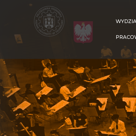
Przejdź
do
treści
WIT
WYDZI
Navigation
PRACO
PL