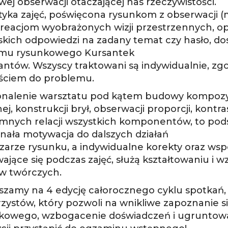
iwej obserwacji otaczającej nas rzeczywistości.
yka zajęć, poświęcona rysunkom z obserwacji (m
kreacjom wyobrażonych wizji przestrzennych, opar
skich odpowiedzi na zadany temat czy hasło, d
omu rysunkowego Kursantek
santów. Wszyscy traktowani są indywidualnie, z
ściem do problemu.
nalenie warsztatu pod kątem budowy kompozyc
ej, konstrukcji brył, obserwacji proporcji, kontra
mnych relacji wszystkich komponentów, to pods
nała motywacja do dalszych działań
zarze rysunku, a indywidualne korekty oraz ws
ające się podczas zajęć, służą kształtowaniu 
w twórczych.
szamy na 4 edycję całorocznego cyklu spotkań, 
zystów, który pozwoli na wnikliwe zapoznanie s
kowego, wzbogacenie doświadczeń i ugruntowan